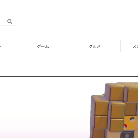
ト
ゲーム
グルメ
ス