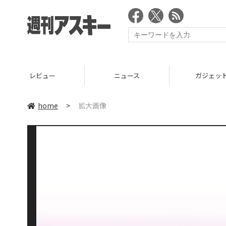
レビュー
ニュース
ガジェッ
home
>
拡大画像