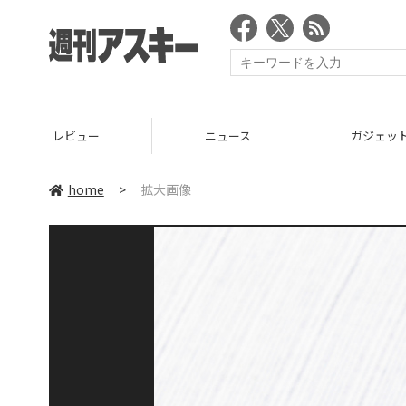
レビュー
ニュース
ガジェッ
home
>
拡大画像