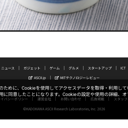
ニュース
ガジェット
ゲーム
グルメ
スタートアップ
ICT
ASCII.jp
MITテクノロジーレビュー
ために、Cookieを使用してアクセスデータを取得・利用して
使用に同意したことになります。Cookieの設定や使用の詳細、
ライバシーポリシー
運営会社
お問い合わせ
広告掲載
スタッフ
©KADOKAWA ASCII Research Laboratories, Inc. 2026