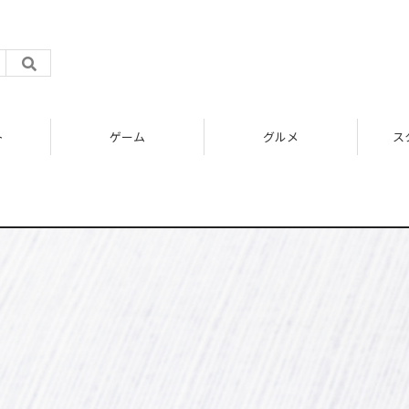
ト
ゲーム
グルメ
ス