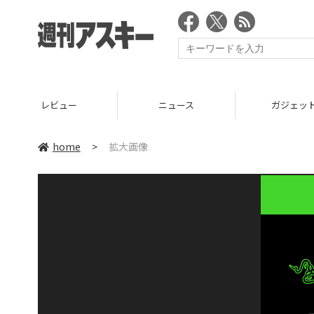
レビュー
ニュース
ガジェッ
home
>
拡大画像