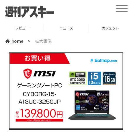
toggle
naviga
レビュー
ニュース
ガジェット
home
>
拡大画像