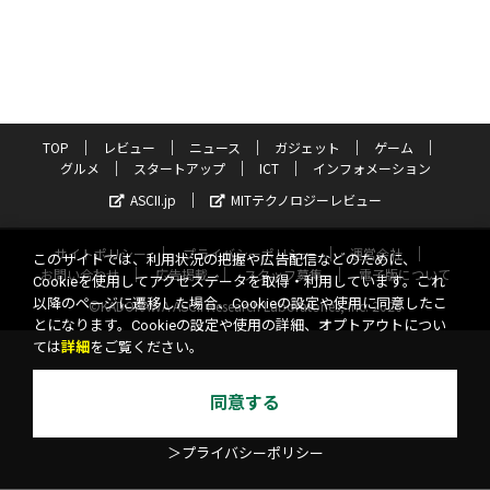
TOP
レビュー
ニュース
ガジェット
ゲーム
グルメ
スタートアップ
ICT
インフォメーション
ASCII.jp
MITテクノロジーレビュー
サイトポリシー
プライバシーポリシー
運営会社
このサイトでは、利用状況の把握や広告配信などのために、
お問い合わせ
広告掲載
スタッフ募集
電子版について
Cookieを使用してアクセスデータを取得・利用しています。これ
以降のページに遷移した場合、Cookieの設定や使用に同意したこ
©KADOKAWA ASCII Research Laboratories, Inc. 2026
とになります。Cookieの設定や使用の詳細、オプトアウトについ
ては
詳細
をご覧ください。
同意する
＞プライバシーポリシー