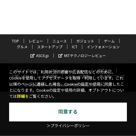
TOP
レビュー
ニュース
ガジェット
ゲーム
グルメ
スタートアップ
ICT
インフォメーション
ASCII.jp
MITテクノロジーレビュー
サイトポリシー
プライバシーポリシー
運営会社
このサイトでは、利用状況の把握や広告配信などのために、
お問い合わせ
広告掲載
スタッフ募集
電子版について
Cookieを使用してアクセスデータを取得・利用しています。これ
以降のページに遷移した場合、Cookieの設定や使用に同意したこ
©KADOKAWA ASCII Research Laboratories, Inc. 2026
とになります。Cookieの設定や使用の詳細、オプトアウトについ
ては
詳細
をご覧ください。
同意する
＞プライバシーポリシー