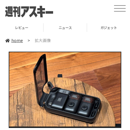
toggle
naviga
レビュー
ニュース
ガジェット
home
>
拡大画像