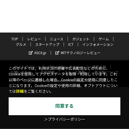
TOP
レビュー
ニュース
ガジェット
ゲーム
グルメ
スタートアップ
ICT
インフォメーション
ASCII.jp
MITテクノロジーレビュー
サイトポリシー
プライバシーポリシー
運営会社
このサイトでは、利用状況の把握や広告配信などのために、
お問い合わせ
広告掲載
スタッフ募集
電子版について
Cookieを使用してアクセスデータを取得・利用しています。これ
以降のページに遷移した場合、Cookieの設定や使用に同意したこ
©KADOKAWA ASCII Research Laboratories, Inc. 2026
とになります。Cookieの設定や使用の詳細、オプトアウトについ
ては
詳細
をご覧ください。
同意する
＞プライバシーポリシー