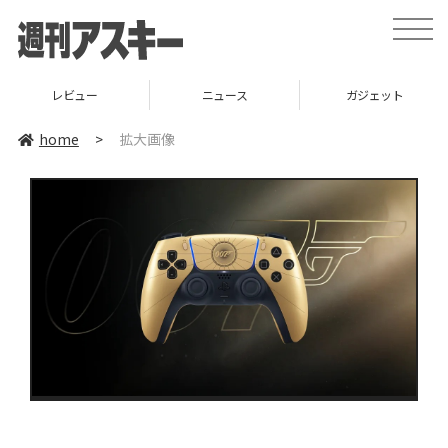
toggle
naviga
レビュー
ニュース
ガジェット
home
>
拡大画像