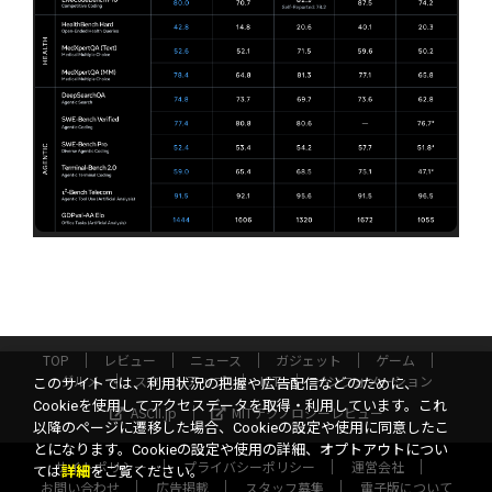
TOP
レビュー
ニュース
ガジェット
ゲーム
グルメ
スタートアップ
ICT
インフォメーション
このサイトでは、利用状況の把握や広告配信などのために、
Cookieを使用してアクセスデータを取得・利用しています。これ
ASCII.jp
MITテクノロジーレビュー
以降のページに遷移した場合、Cookieの設定や使用に同意したこ
とになります。Cookieの設定や使用の詳細、オプトアウトについ
サイトポリシー
プライバシーポリシー
運営会社
ては
詳細
をご覧ください。
お問い合わせ
広告掲載
スタッフ募集
電子版について