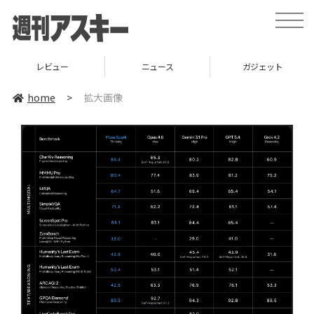
toggle
naviga
レビュー
ニュース
ガジェット
home
>
拡大画像