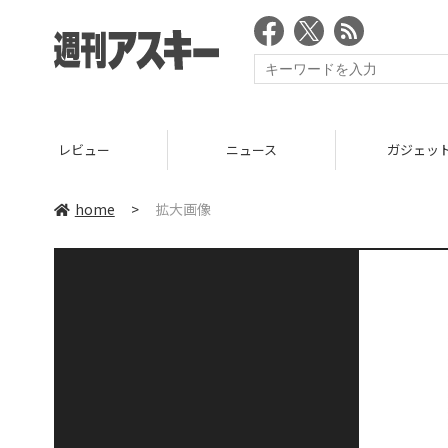
レビュー
ニュース
ガジェッ
home
>
拡大画像