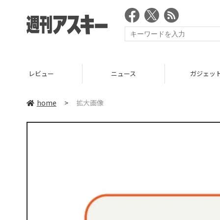
レビュー
ニュース
ガジェッ
home
>
拡大画像