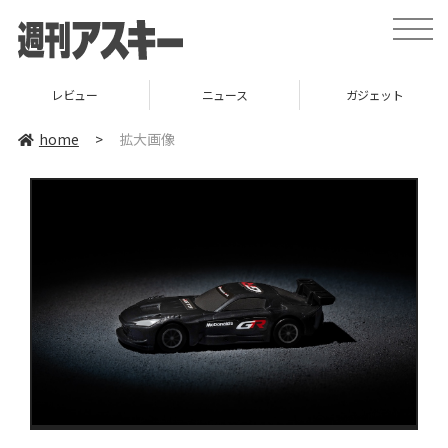
toggle
naviga
レビュー
ニュース
ガジェット
home
>
拡大画像