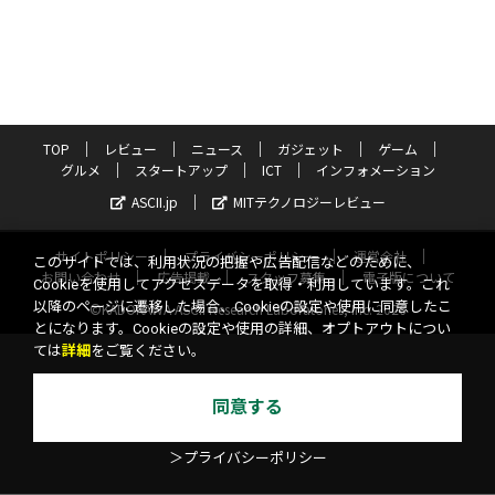
TOP
レビュー
ニュース
ガジェット
ゲーム
グルメ
スタートアップ
ICT
インフォメーション
ASCII.jp
MITテクノロジーレビュー
サイトポリシー
プライバシーポリシー
運営会社
このサイトでは、利用状況の把握や広告配信などのために、
お問い合わせ
広告掲載
スタッフ募集
電子版について
Cookieを使用してアクセスデータを取得・利用しています。これ
以降のページに遷移した場合、Cookieの設定や使用に同意したこ
©KADOKAWA ASCII Research Laboratories, Inc. 2026
とになります。Cookieの設定や使用の詳細、オプトアウトについ
ては
詳細
をご覧ください。
同意する
＞プライバシーポリシー