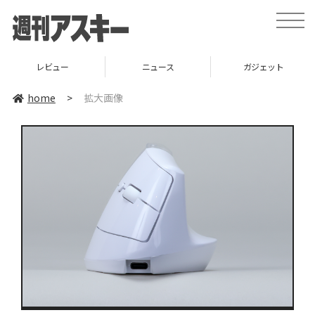
toggle
naviga
レビュー
ニュース
ガジェット
home
>
拡大画像