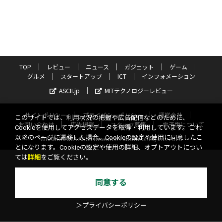
TOP
レビュー
ニュース
ガジェット
ゲーム
グルメ
スタートアップ
ICT
インフォメーション
ASCII.jp
MITテクノロジーレビュー
サイトポリシー
プライバシーポリシー
運営会社
このサイトでは、利用状況の把握や広告配信などのために、
お問い合わせ
広告掲載
スタッフ募集
電子版について
Cookieを使用してアクセスデータを取得・利用しています。これ
以降のページに遷移した場合、Cookieの設定や使用に同意したこ
©KADOKAWA ASCII Research Laboratories, Inc. 2026
とになります。Cookieの設定や使用の詳細、オプトアウトについ
ては
詳細
をご覧ください。
同意する
＞プライバシーポリシー