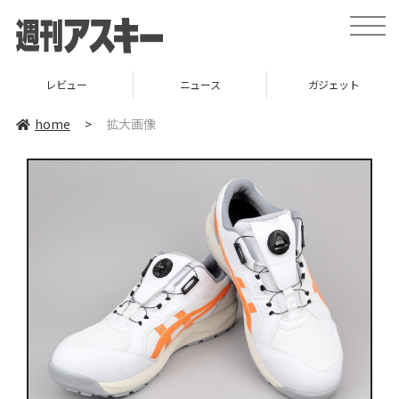
toggle
naviga
レビュー
ニュース
ガジェット
home
>
拡大画像