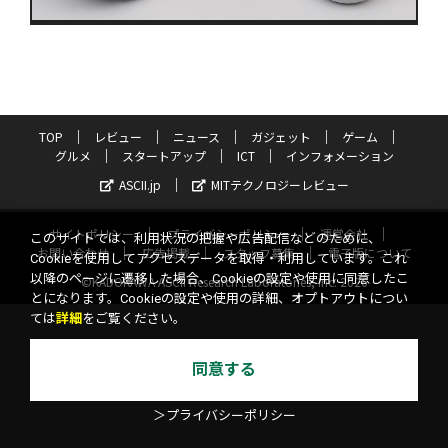
TOP
レビュー
ニュース
ガジェット
ゲーム
グルメ
スタートアップ
ICT
インフォメーション
ASCII.jp
MITテクノロジーレビュー
サイトポリシー
プライバシーポリシー
運営会社
このサイトでは、利用状況の把握や広告配信などのために、
お問い合わせ
広告掲載
スタッフ募集
電子版について
Cookieを使用してアクセスデータを取得・利用しています。これ
以降のページに遷移した場合、Cookieの設定や使用に同意したこ
©KADOKAWA ASCII Research Laboratories, Inc. 2026
とになります。Cookieの設定や使用の詳細、オプトアウトについ
ては
詳細
をご覧ください。
同意する
＞プライバシーポリシー