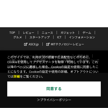
TOP
レビュー
ニュース
ガジェット
ゲーム
グルメ
スタートアップ
ICT
インフォメーション
ASCII.jp
MITテクノロジーレビュー
サイトポリシー
プライバシーポリシー
運営会社
このサイトでは、利用状況の把握や広告配信などのために、
お問い合わせ
広告掲載
スタッフ募集
電子版について
Cookieを使用してアクセスデータを取得・利用しています。これ
以降のページに遷移した場合、Cookieの設定や使用に同意したこ
©KADOKAWA ASCII Research Laboratories, Inc. 2026
とになります。Cookieの設定や使用の詳細、オプトアウトについ
ては
詳細
をご覧ください。
同意する
＞プライバシーポリシー