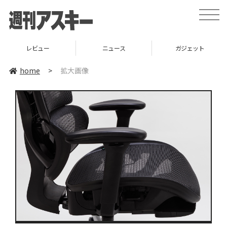
toggle
naviga
レビュー
ニュース
ガジェット
home
>
拡大画像