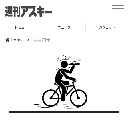
toggle
naviga
レビュー
ニュース
ガジェット
home
>
拡大画像