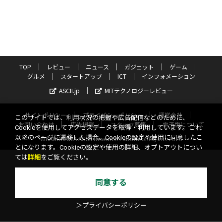
TOP
レビュー
ニュース
ガジェット
ゲーム
グルメ
スタートアップ
ICT
インフォメーション
ASCII.jp
MITテクノロジーレビュー
サイトポリシー
プライバシーポリシー
運営会社
このサイトでは、利用状況の把握や広告配信などのために、
お問い合わせ
広告掲載
スタッフ募集
電子版について
Cookieを使用してアクセスデータを取得・利用しています。これ
以降のページに遷移した場合、Cookieの設定や使用に同意したこ
©KADOKAWA ASCII Research Laboratories, Inc. 2026
とになります。Cookieの設定や使用の詳細、オプトアウトについ
ては
詳細
をご覧ください。
同意する
＞プライバシーポリシー