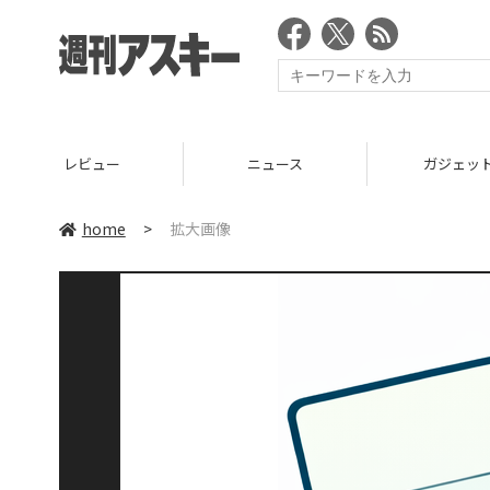
レビュー
ニュース
ガジェッ
home
>
拡大画像