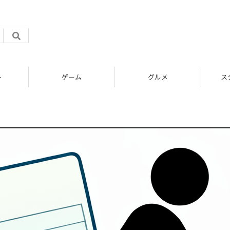
ト
ゲーム
グルメ
ス