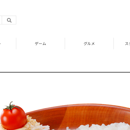
ト
ゲーム
グルメ
ス