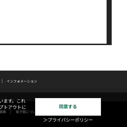
インフォメーション
います。これ
同意する
オプトアウトに
募集
電子版について
＞プライバシーポリシー