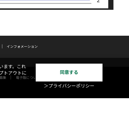
インフォメーション
います。これ
同意する
オプトアウトに
募集
電子版について
＞プライバシーポリシー