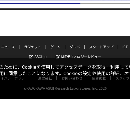
ニュース
ガジェット
ゲーム
グルメ
スタートアップ
ICT
ASCII.jp
MITテクノロジーレビュー
ために、Cookieを使用してアクセスデータを取得・利用して
使用に同意したことになります。Cookieの設定や使用の詳細、
ライバシーポリシー
運営会社
お問い合わせ
広告掲載
スタッフ
©KADOKAWA ASCII Research Laboratories, Inc. 2026