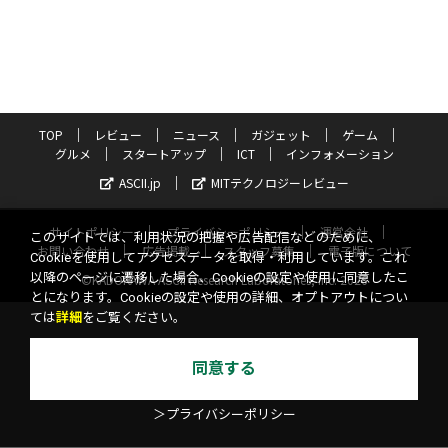
TOP
レビュー
ニュース
ガジェット
ゲーム
グルメ
スタートアップ
ICT
インフォメーション
ASCII.jp
MITテクノロジーレビュー
サイトポリシー
プライバシーポリシー
運営会社
このサイトでは、利用状況の把握や広告配信などのために、
お問い合わせ
広告掲載
スタッフ募集
電子版について
Cookieを使用してアクセスデータを取得・利用しています。これ
以降のページに遷移した場合、Cookieの設定や使用に同意したこ
©KADOKAWA ASCII Research Laboratories, Inc. 2026
とになります。Cookieの設定や使用の詳細、オプトアウトについ
ては
詳細
をご覧ください。
同意する
＞プライバシーポリシー