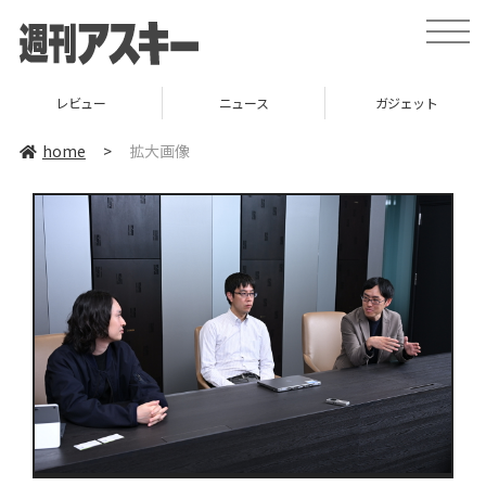
toggle
naviga
レビュー
ニュース
ガジェット
home
>
拡大画像