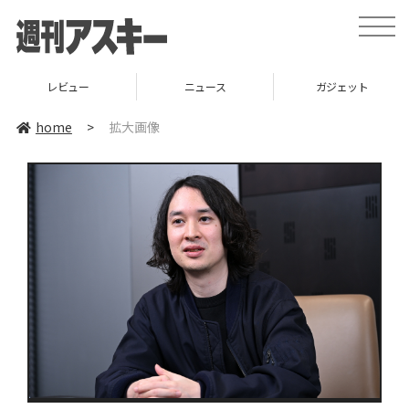
toggle
naviga
レビュー
ニュース
ガジェット
home
>
拡大画像