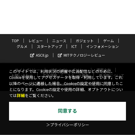
TOP
レビュー
ニュース
ガジェット
ゲーム
グルメ
スタートアップ
ICT
インフォメーション
ASCII.jp
MITテクノロジーレビュー
サイトポリシー
プライバシーポリシー
運営会社
このサイトでは、利用状況の把握や広告配信などのために、
お問い合わせ
広告掲載
スタッフ募集
電子版について
Cookieを使用してアクセスデータを取得・利用しています。これ
以降のページに遷移した場合、Cookieの設定や使用に同意したこ
©KADOKAWA ASCII Research Laboratories, Inc. 2026
とになります。Cookieの設定や使用の詳細、オプトアウトについ
ては
詳細
をご覧ください。
同意する
＞プライバシーポリシー