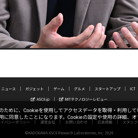
ニュース
ガジェット
ゲーム
グルメ
スタートアップ
ICT
ASCII.jp
MITテクノロジーレビュー
ために、Cookieを使用してアクセスデータを取得・利用して
使用に同意したことになります。Cookieの設定や使用の詳細、
ライバシーポリシー
運営会社
お問い合わせ
広告掲載
スタッフ
©KADOKAWA ASCII Research Laboratories, Inc. 2026