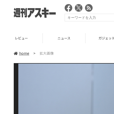
レビュー
ニュース
ガジェッ
home
>
拡大画像