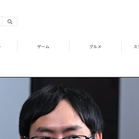
ト
ゲーム
グルメ
ス