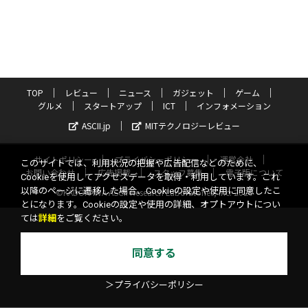
TOP
レビュー
ニュース
ガジェット
ゲーム
グルメ
スタートアップ
ICT
インフォメーション
ASCII.jp
MITテクノロジーレビュー
サイトポリシー
プライバシーポリシー
運営会社
このサイトでは、利用状況の把握や広告配信などのために、
お問い合わせ
広告掲載
スタッフ募集
電子版について
Cookieを使用してアクセスデータを取得・利用しています。これ
以降のページに遷移した場合、Cookieの設定や使用に同意したこ
©KADOKAWA ASCII Research Laboratories, Inc. 2026
とになります。Cookieの設定や使用の詳細、オプトアウトについ
ては
詳細
をご覧ください。
同意する
＞プライバシーポリシー