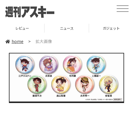
toggle
naviga
レビュー
ニュース
ガジェット
home
>
拡大画像