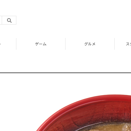
ト
ゲーム
グルメ
ス