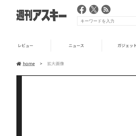
レビュー
ニュース
ガジェッ
home
>
拡大画像