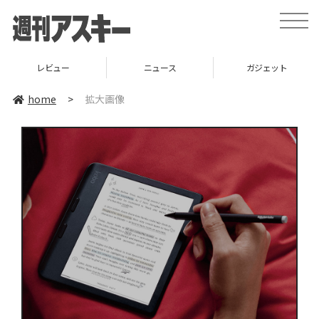
toggle
naviga
レビュー
ニュース
ガジェット
home
>
拡大画像