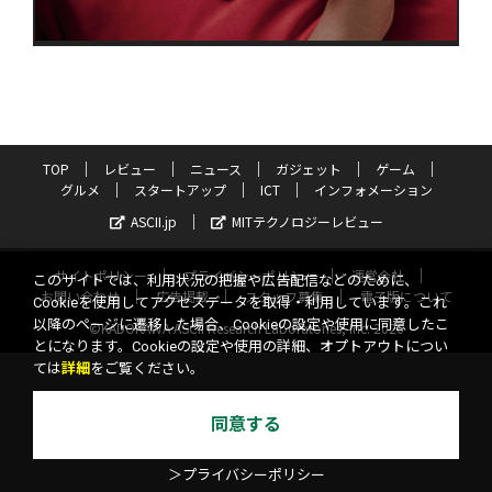
TOP
レビュー
ニュース
ガジェット
ゲーム
グルメ
スタートアップ
ICT
インフォメーション
ASCII.jp
MITテクノロジーレビュー
サイトポリシー
プライバシーポリシー
運営会社
このサイトでは、利用状況の把握や広告配信などのために、
お問い合わせ
広告掲載
スタッフ募集
電子版について
Cookieを使用してアクセスデータを取得・利用しています。これ
以降のページに遷移した場合、Cookieの設定や使用に同意したこ
©KADOKAWA ASCII Research Laboratories, Inc. 2026
とになります。Cookieの設定や使用の詳細、オプトアウトについ
ては
詳細
をご覧ください。
同意する
＞プライバシーポリシー