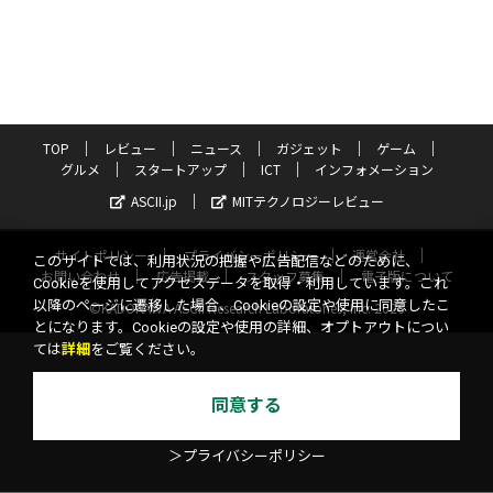
TOP
レビュー
ニュース
ガジェット
ゲーム
グルメ
スタートアップ
ICT
インフォメーション
ASCII.jp
MITテクノロジーレビュー
サイトポリシー
プライバシーポリシー
運営会社
このサイトでは、利用状況の把握や広告配信などのために、
お問い合わせ
広告掲載
スタッフ募集
電子版について
Cookieを使用してアクセスデータを取得・利用しています。これ
以降のページに遷移した場合、Cookieの設定や使用に同意したこ
©KADOKAWA ASCII Research Laboratories, Inc. 2026
とになります。Cookieの設定や使用の詳細、オプトアウトについ
ては
詳細
をご覧ください。
同意する
＞プライバシーポリシー