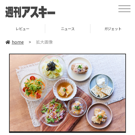
toggle
naviga
レビュー
ニュース
ガジェット
home
>
拡大画像