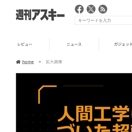
レビュー
ニュース
ガジェッ
home
>
拡大画像