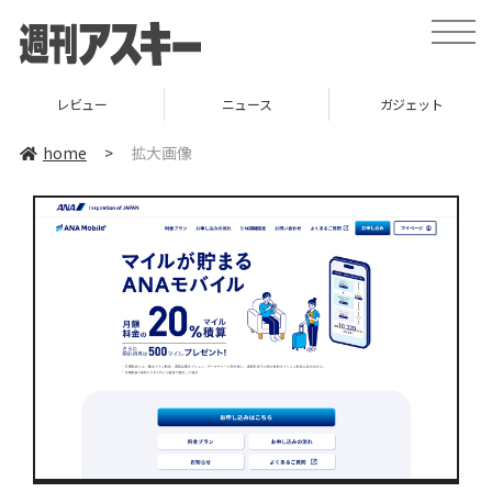
toggle
naviga
レビュー
ニュース
ガジェット
home
>
拡大画像