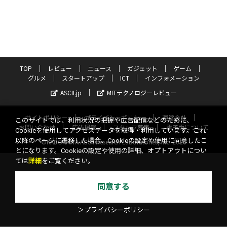
TOP
レビュー
ニュース
ガジェット
ゲーム
グルメ
スタートアップ
ICT
インフォメーション
ASCII.jp
MITテクノロジーレビュー
サイトポリシー
プライバシーポリシー
運営会社
このサイトでは、利用状況の把握や広告配信などのために、
お問い合わせ
広告掲載
スタッフ募集
電子版について
Cookieを使用してアクセスデータを取得・利用しています。これ
以降のページに遷移した場合、Cookieの設定や使用に同意したこ
©KADOKAWA ASCII Research Laboratories, Inc. 2026
とになります。Cookieの設定や使用の詳細、オプトアウトについ
ては
詳細
をご覧ください。
同意する
＞プライバシーポリシー