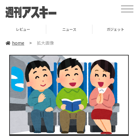
toggle
naviga
レビュー
ニュース
ガジェット
home
>
拡大画像