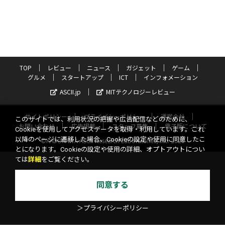
TOP
レビュー
ニュース
ガジェット
ゲーム
グルメ
スタートアップ
ICT
インフォメーション
ASCII.jp
MITテクノロジーレビュー
サイトポリシー
プライバシーポリシー
運営会社
このサイトでは、利用状況の把握や広告配信などのために、
お問い合わせ
広告掲載
スタッフ募集
電子版について
Cookieを使用してアクセスデータを取得・利用しています。これ
以降のページに遷移した場合、Cookieの設定や使用に同意したこ
©KADOKAWA ASCII Research Laboratories, Inc. 2026
とになります。Cookieの設定や使用の詳細、オプトアウトについ
ては
詳細
をご覧ください。
同意する
＞プライバシーポリシー