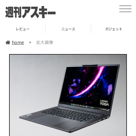
toggle
naviga
レビュー
ニュース
ガジェット
home
>
拡大画像