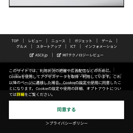
TOP
レビュー
ニュース
ガジェット
ゲーム
グルメ
スタートアップ
ICT
インフォメーション
ASCII.jp
MITテクノロジーレビュー
サイトポリシー
プライバシーポリシー
運営会社
このサイトでは、利用状況の把握や広告配信などのために、
お問い合わせ
広告掲載
スタッフ募集
電子版について
Cookieを使用してアクセスデータを取得・利用しています。これ
以降のページに遷移した場合、Cookieの設定や使用に同意したこ
©KADOKAWA ASCII Research Laboratories, Inc. 2026
とになります。Cookieの設定や使用の詳細、オプトアウトについ
ては
詳細
をご覧ください。
同意する
＞プライバシーポリシー