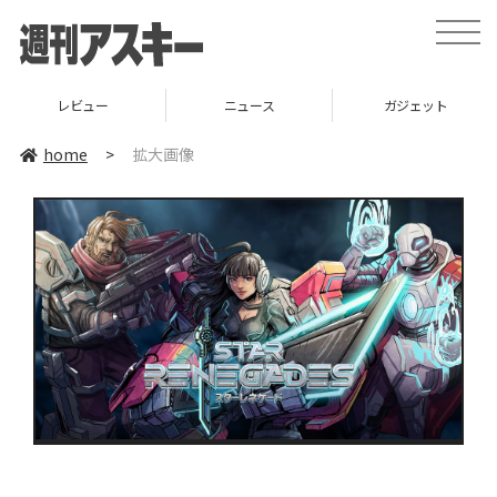
toggle
naviga
レビュー
ニュース
ガジェット
home
>
拡大画像