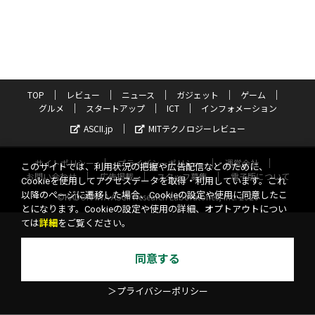
TOP
レビュー
ニュース
ガジェット
ゲーム
グルメ
スタートアップ
ICT
インフォメーション
ASCII.jp
MITテクノロジーレビュー
サイトポリシー
プライバシーポリシー
運営会社
このサイトでは、利用状況の把握や広告配信などのために、
お問い合わせ
広告掲載
スタッフ募集
電子版について
Cookieを使用してアクセスデータを取得・利用しています。これ
以降のページに遷移した場合、Cookieの設定や使用に同意したこ
©KADOKAWA ASCII Research Laboratories, Inc. 2026
とになります。Cookieの設定や使用の詳細、オプトアウトについ
ては
詳細
をご覧ください。
同意する
＞プライバシーポリシー