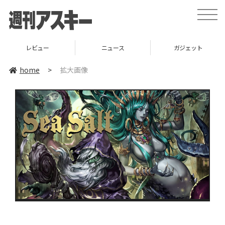
toggle
naviga
レビュー
ニュース
ガジェット
home
>
拡大画像