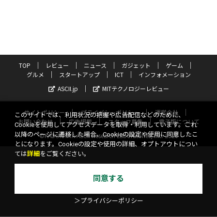
TOP
レビュー
ニュース
ガジェット
ゲーム
グルメ
スタートアップ
ICT
インフォメーション
ASCII.jp
MITテクノロジーレビュー
サイトポリシー
プライバシーポリシー
運営会社
このサイトでは、利用状況の把握や広告配信などのために、
お問い合わせ
広告掲載
スタッフ募集
電子版について
Cookieを使用してアクセスデータを取得・利用しています。これ
以降のページに遷移した場合、Cookieの設定や使用に同意したこ
©KADOKAWA ASCII Research Laboratories, Inc. 2026
とになります。Cookieの設定や使用の詳細、オプトアウトについ
ては
詳細
をご覧ください。
同意する
＞プライバシーポリシー