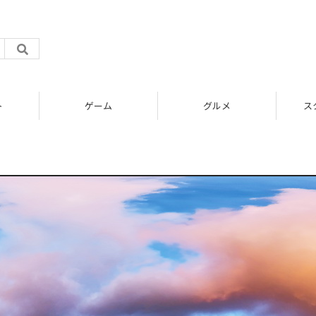
ト
ゲーム
グルメ
ス