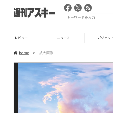
レビュー
ニュース
ガジェッ
home
>
拡大画像