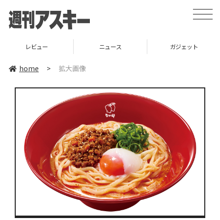
toggle
naviga
レビュー
ニュース
ガジェット
home
>
拡大画像