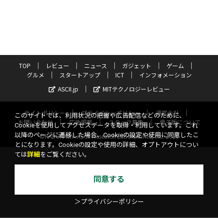
TOP
レビュー
ニュース
ガジェット
ゲーム
グルメ
スタートアップ
ICT
インフォメーション
ASCII.jp
MITテクノロジーレビュー
サイトポリシー
プライバシーポリシー
運営会社
このサイトでは、利用状況の把握や広告配信などのために、
お問い合わせ
広告掲載
スタッフ募集
電子版について
Cookieを使用してアクセスデータを取得・利用しています。これ
以降のページに遷移した場合、Cookieの設定や使用に同意したこ
©KADOKAWA ASCII Research Laboratories, Inc. 2026
とになります。Cookieの設定や使用の詳細、オプトアウトについ
ては
詳細
をご覧ください。
同意する
＞プライバシーポリシー