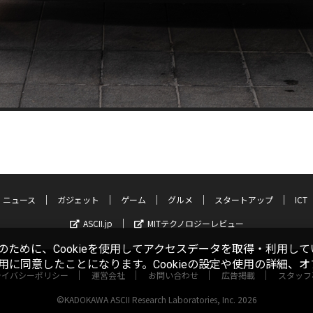
ニュース
ガジェット
ゲーム
グルメ
スタートアップ
ICT
ASCII.jp
MITテクノロジーレビュー
ために、Cookieを使用してアクセスデータを取得・利用して
使用に同意したことになります。Cookieの設定や使用の詳細、
ライバシーポリシー
運営会社
お問い合わせ
広告掲載
スタッフ
©KADOKAWA ASCII Research Laboratories, Inc. 2026