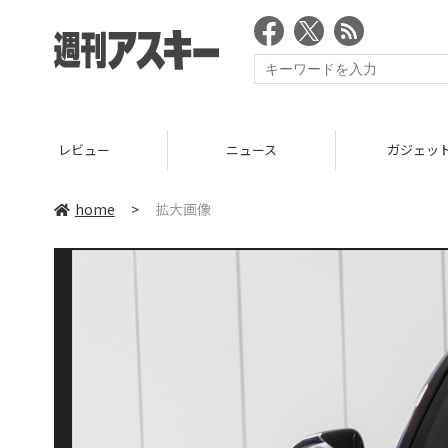
レビュー
ニュース
ガジェッ
home
>
拡大画像