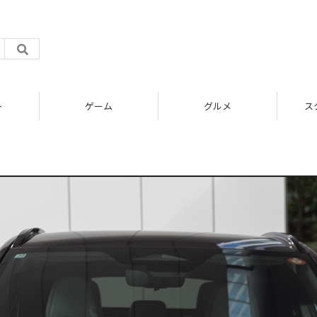
ト
ゲーム
グルメ
ス