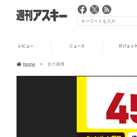
レビュー
ニュース
ガジェッ
home
>
拡大画像