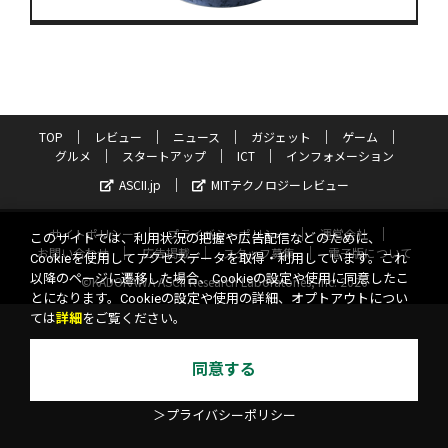
TOP
レビュー
ニュース
ガジェット
ゲーム
グルメ
スタートアップ
ICT
インフォメーション
ASCII.jp
MITテクノロジーレビュー
サイトポリシー
プライバシーポリシー
運営会社
このサイトでは、利用状況の把握や広告配信などのために、
お問い合わせ
広告掲載
スタッフ募集
電子版について
Cookieを使用してアクセスデータを取得・利用しています。これ
以降のページに遷移した場合、Cookieの設定や使用に同意したこ
©KADOKAWA ASCII Research Laboratories, Inc. 2026
とになります。Cookieの設定や使用の詳細、オプトアウトについ
ては
詳細
をご覧ください。
同意する
＞プライバシーポリシー