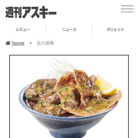
toggle
naviga
レビュー
ニュース
ガジェット
home
>
拡大画像