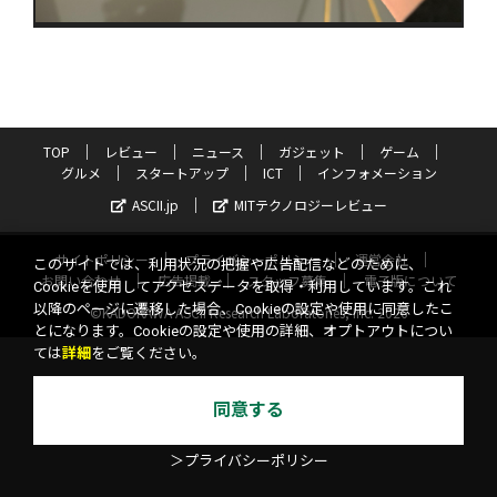
TOP
レビュー
ニュース
ガジェット
ゲーム
グルメ
スタートアップ
ICT
インフォメーション
ASCII.jp
MITテクノロジーレビュー
サイトポリシー
プライバシーポリシー
運営会社
このサイトでは、利用状況の把握や広告配信などのために、
お問い合わせ
広告掲載
スタッフ募集
電子版について
Cookieを使用してアクセスデータを取得・利用しています。これ
以降のページに遷移した場合、Cookieの設定や使用に同意したこ
©KADOKAWA ASCII Research Laboratories, Inc. 2026
とになります。Cookieの設定や使用の詳細、オプトアウトについ
ては
詳細
をご覧ください。
同意する
＞プライバシーポリシー