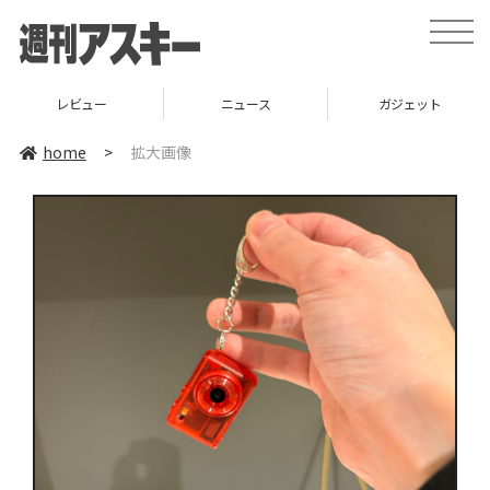
toggle
naviga
レビュー
ニュース
ガジェット
home
>
拡大画像