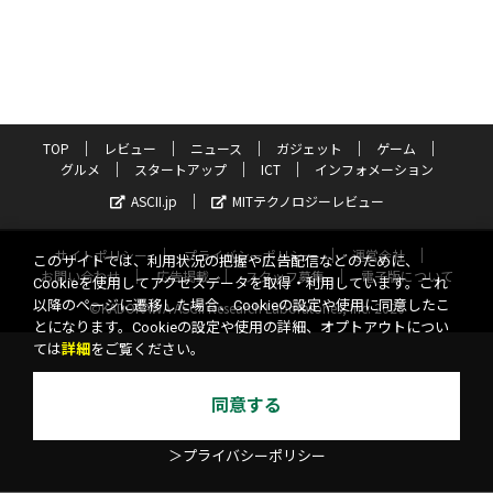
TOP
レビュー
ニュース
ガジェット
ゲーム
グルメ
スタートアップ
ICT
インフォメーション
ASCII.jp
MITテクノロジーレビュー
サイトポリシー
プライバシーポリシー
運営会社
このサイトでは、利用状況の把握や広告配信などのために、
お問い合わせ
広告掲載
スタッフ募集
電子版について
Cookieを使用してアクセスデータを取得・利用しています。これ
以降のページに遷移した場合、Cookieの設定や使用に同意したこ
©KADOKAWA ASCII Research Laboratories, Inc. 2026
とになります。Cookieの設定や使用の詳細、オプトアウトについ
ては
詳細
をご覧ください。
同意する
＞プライバシーポリシー