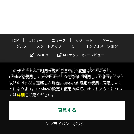
TOP
レビュー
ニュース
ガジェット
ゲーム
グルメ
スタートアップ
ICT
インフォメーション
ASCII.jp
MITテクノロジーレビュー
サイトポリシー
プライバシーポリシー
運営会社
このサイトでは、利用状況の把握や広告配信などのために、
お問い合わせ
広告掲載
スタッフ募集
電子版について
Cookieを使用してアクセスデータを取得・利用しています。これ
以降のページに遷移した場合、Cookieの設定や使用に同意したこ
©KADOKAWA ASCII Research Laboratories, Inc. 2026
とになります。Cookieの設定や使用の詳細、オプトアウトについ
ては
詳細
をご覧ください。
同意する
＞プライバシーポリシー