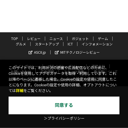
TOP
レビュー
ニュース
ガジェット
ゲーム
グルメ
スタートアップ
ICT
インフォメーション
ASCII.jp
MITテクノロジーレビュー
サイトポリシー
プライバシーポリシー
運営会社
このサイトでは、利用状況の把握や広告配信などのために、
お問い合わせ
広告掲載
スタッフ募集
電子版について
Cookieを使用してアクセスデータを取得・利用しています。これ
以降のページに遷移した場合、Cookieの設定や使用に同意したこ
©KADOKAWA ASCII Research Laboratories, Inc. 2026
とになります。Cookieの設定や使用の詳細、オプトアウトについ
ては
詳細
をご覧ください。
同意する
＞プライバシーポリシー