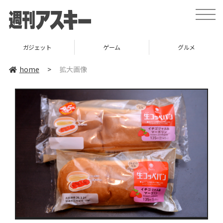
toggle
naviga
ガジェット
ゲーム
グルメ
home
>
拡大画像