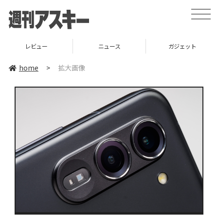
toggle
naviga
レビュー
ニュース
ガジェット
home
>
拡大画像