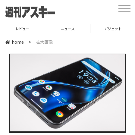
toggle
naviga
レビュー
ニュース
ガジェット
home
>
拡大画像