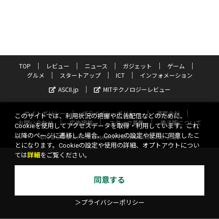
TOP
レビュー
ニュース
ガジェット
ゲーム
グルメ
スタートアップ
ICT
インフォメーション
ASCII.jp
MITテクノロジーレビュー
サイトポリシー
プライバシーポリシー
運営会社
このサイトでは、利用状況の把握や広告配信などのために、
お問い合わせ
広告掲載
スタッフ募集
電子版について
Cookieを使用してアクセスデータを取得・利用しています。これ
以降のページに遷移した場合、Cookieの設定や使用に同意したこ
©KADOKAWA ASCII Research Laboratories, Inc. 2026
とになります。Cookieの設定や使用の詳細、オプトアウトについ
ては
詳細
をご覧ください。
同意する
＞プライバシーポリシー