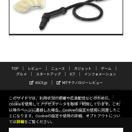
TOP
レビュー
ニュース
ガジェット
ゲーム
グルメ
スタートアップ
ICT
インフォメーション
ASCII.jp
MITテクノロジーレビュー
サイトポリシー
プライバシーポリシー
運営会社
このサイトでは、利用状況の把握や広告配信などのために、
お問い合わせ
広告掲載
スタッフ募集
電子版について
Cookieを使用してアクセスデータを取得・利用しています。これ
以降のページに遷移した場合、Cookieの設定や使用に同意したこ
©KADOKAWA ASCII Research Laboratories, Inc. 2026
とになります。Cookieの設定や使用の詳細、オプトアウトについ
ては
詳細
をご覧ください。