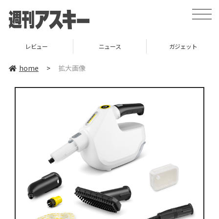
toggle
naviga
レビュー
ニュース
ガジェット
home
>
拡大画像