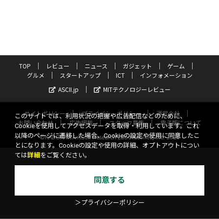
TOP
レビュー
ニュース
ガジェット
ゲーム
グルメ
スタートアップ
ICT
インフォメーション
ASCII.jp
MITテクノロジーレビュー
サイトポリシー
プライバシーポリシー
運営会社
このサイトでは、利用状況の把握や広告配信などのために、
お問い合わせ
広告掲載
スタッフ募集
電子版について
Cookieを使用してアクセスデータを取得・利用しています。これ
以降のページに遷移した場合、Cookieの設定や使用に同意したこ
©KADOKAWA ASCII Research Laboratories, Inc. 2026
とになります。Cookieの設定や使用の詳細、オプトアウトについ
ては
詳細
をご覧ください。
同意する
＞プライバシーポリシー