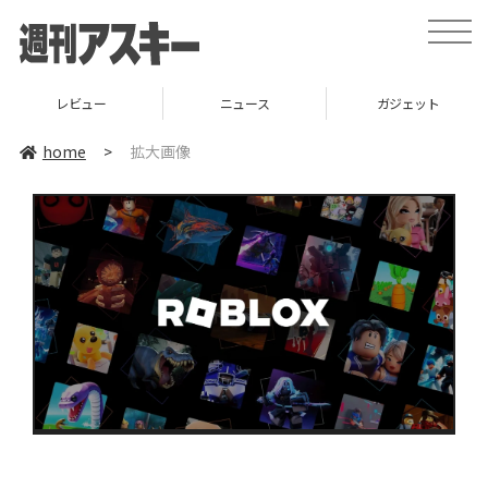
toggle
naviga
レビュー
ニュース
ガジェット
home
>
拡大画像