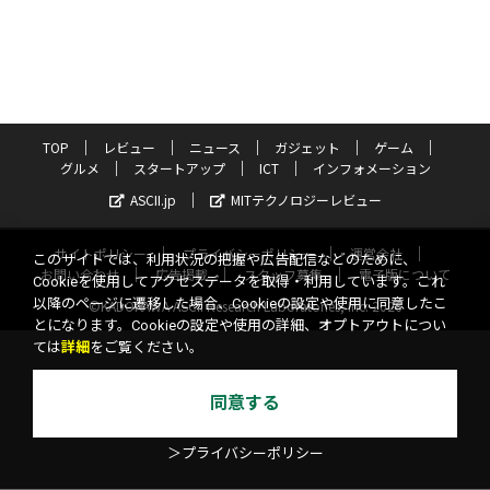
TOP
レビュー
ニュース
ガジェット
ゲーム
グルメ
スタートアップ
ICT
インフォメーション
ASCII.jp
MITテクノロジーレビュー
サイトポリシー
プライバシーポリシー
運営会社
このサイトでは、利用状況の把握や広告配信などのために、
お問い合わせ
広告掲載
スタッフ募集
電子版について
Cookieを使用してアクセスデータを取得・利用しています。これ
以降のページに遷移した場合、Cookieの設定や使用に同意したこ
©KADOKAWA ASCII Research Laboratories, Inc. 2026
とになります。Cookieの設定や使用の詳細、オプトアウトについ
ては
詳細
をご覧ください。
同意する
＞プライバシーポリシー