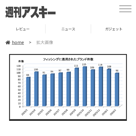
toggle
naviga
レビュー
ニュース
ガジェット
home
>
拡大画像