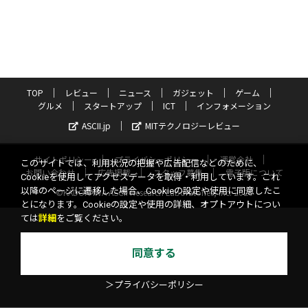
TOP
レビュー
ニュース
ガジェット
ゲーム
グルメ
スタートアップ
ICT
インフォメーション
ASCII.jp
MITテクノロジーレビュー
サイトポリシー
プライバシーポリシー
運営会社
このサイトでは、利用状況の把握や広告配信などのために、
お問い合わせ
広告掲載
スタッフ募集
電子版について
Cookieを使用してアクセスデータを取得・利用しています。これ
以降のページに遷移した場合、Cookieの設定や使用に同意したこ
©KADOKAWA ASCII Research Laboratories, Inc. 2026
とになります。Cookieの設定や使用の詳細、オプトアウトについ
ては
詳細
をご覧ください。
同意する
＞プライバシーポリシー