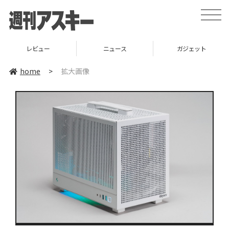
toggle
naviga
レビュー
ニュース
ガジェット
home
>
拡大画像