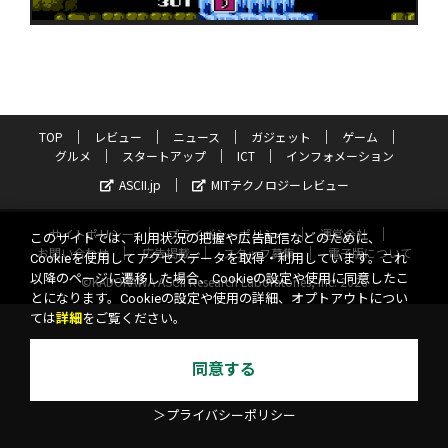
TOP
レビュー
ニュース
ガジェット
ゲーム
グルメ
スタートアップ
ICT
インフォメーション
ASCII.jp
MITテクノロジーレビュー
サイトポリシー
プライバシーポリシー
運営会社
このサイトでは、利用状況の把握や広告配信などのために、
お問い合わせ
広告掲載
スタッフ募集
電子版について
Cookieを使用してアクセスデータを取得・利用しています。これ
以降のページに遷移した場合、Cookieの設定や使用に同意したこ
©KADOKAWA ASCII Research Laboratories, Inc. 2026
とになります。Cookieの設定や使用の詳細、オプトアウトについ
ては
詳細
をご覧ください。
同意する
＞プライバシーポリシー