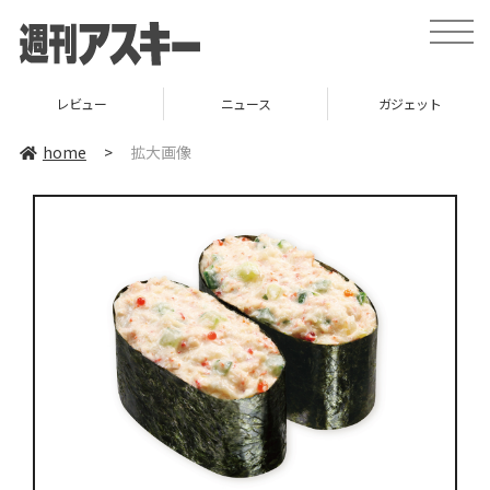
toggle
naviga
レビュー
ニュース
ガジェット
home
>
拡大画像