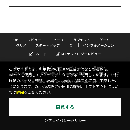
TOP
レビュー
ニュース
ガジェット
ゲーム
グルメ
スタートアップ
ICT
インフォメーション
ASCII.jp
MITテクノロジーレビュー
サイトポリシー
プライバシーポリシー
運営会社
このサイトでは、利用状況の把握や広告配信などのために、
お問い合わせ
広告掲載
スタッフ募集
電子版について
Cookieを使用してアクセスデータを取得・利用しています。これ
以降のページに遷移した場合、Cookieの設定や使用に同意したこ
©KADOKAWA ASCII Research Laboratories, Inc. 2026
とになります。Cookieの設定や使用の詳細、オプトアウトについ
ては
詳細
をご覧ください。
同意する
＞プライバシーポリシー