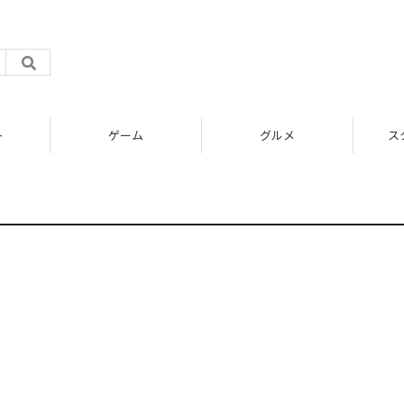
ト
ゲーム
グルメ
ス