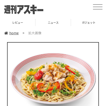
toggle
naviga
レビュー
ニュース
ガジェット
home
>
拡大画像