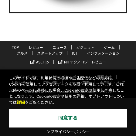
TOP
レビュー
ニュース
ガジェット
ゲーム
グルメ
スタートアップ
ICT
インフォメーション
ASCII.jp
MITテクノロジーレビュー
サイトポリシー
プライバシーポリシー
運営会社
このサイトでは、利用状況の把握や広告配信などのために、
お問い合わせ
広告掲載
スタッフ募集
電子版について
Cookieを使用してアクセスデータを取得・利用しています。これ
以降のページに遷移した場合、Cookieの設定や使用に同意したこ
©KADOKAWA ASCII Research Laboratories, Inc. 2026
とになります。Cookieの設定や使用の詳細、オプトアウトについ
ては
詳細
をご覧ください。
同意する
＞プライバシーポリシー