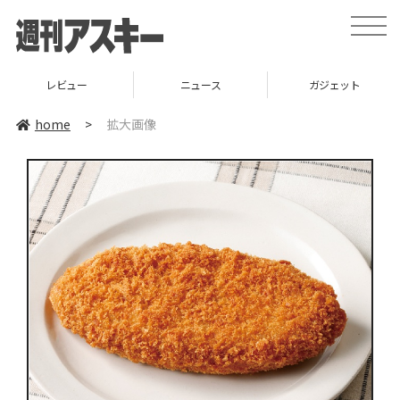
toggle
naviga
レビュー
ニュース
ガジェット
home
>
拡大画像