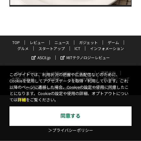
TOP
レビュー
ニュース
ガジェット
ゲーム
グルメ
スタートアップ
ICT
インフォメーション
ASCII.jp
MITテクノロジーレビュー
サイトポリシー
プライバシーポリシー
運営会社
このサイトでは、利用状況の把握や広告配信などのために、
お問い合わせ
広告掲載
スタッフ募集
電子版について
Cookieを使用してアクセスデータを取得・利用しています。これ
以降のページに遷移した場合、Cookieの設定や使用に同意したこ
©KADOKAWA ASCII Research Laboratories, Inc. 2026
とになります。Cookieの設定や使用の詳細、オプトアウトについ
ては
詳細
をご覧ください。
同意する
＞プライバシーポリシー